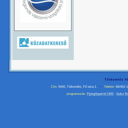
Tótkomlós Vá
Cím:
5940, Tótkomlós, Fő utca 1.
•
Telefon:
68/462-
programozás:
FlyingSquirrel CMS
-
Sulcz R