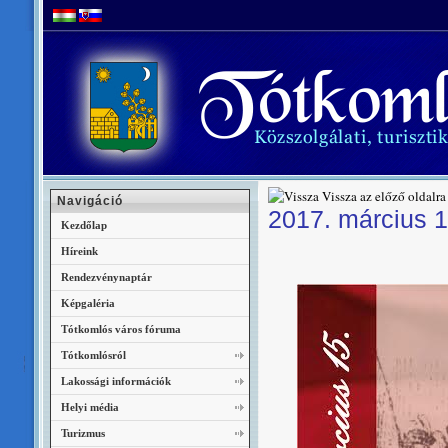
Vissza az előző oldalra
Navigáció
2017. március 1
Kezdőlap
Híreink
Rendezvénynaptár
Képgaléria
Tótkomlós város fóruma
Tótkomlósról
Lakossági információk
Helyi média
Turizmus