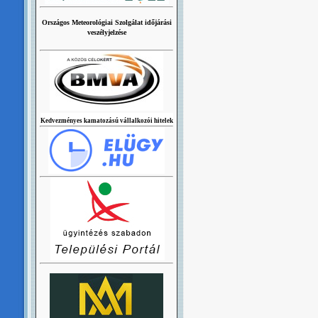
Országos Meteorológiai Szolgálat időjárási
veszélyjelzése
Kedvezményes kamatozású vállalkozói hitelek