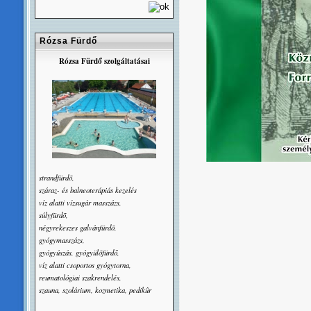
Rózsa Fürdő
Rózsa Fürdő szolgáltatásai
strandfürdõ,
száraz- és balneoterápiás kezelés
víz alatti vízsugár masszázs,
súlyfürdõ,
négyrekeszes galvánfürdõ,
gyógymasszázs,
gyógyúszás, gyógyülõfürdő,
víz alatti csoportos gyógytorna,
reumatológiai szakrendelés,
szauna, szolárium, kozmetika, pedikûr