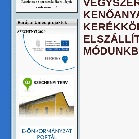
VEGYSZER
Részletesebb információkért kérjük
kattinstson ide!
KENŐANY
Európai Uniós projektek
KERÉKKÖP
SZÉCHENYI 2020
ELSZÁLLÍ
MÓDUNKB