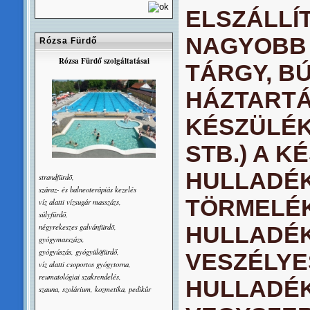
ELSZÁLLÍ
NAGYOBB 
Rózsa Fürdő
Rózsa Fürdő szolgáltatásai
TÁRGY, B
HÁZTARTÁ
KÉSZÜLÉK
STB.) A K
HULLADÉK
strandfürdõ,
száraz- és balneoterápiás kezelés
TÖRMELÉ
víz alatti vízsugár masszázs,
súlyfürdõ,
négyrekeszes galvánfürdõ,
HULLADÉK
gyógymasszázs,
gyógyúszás, gyógyülõfürdő,
VESZÉLYE
víz alatti csoportos gyógytorna,
reumatológiai szakrendelés,
HULLADÉK
szauna, szolárium, kozmetika, pedikûr