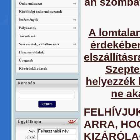
án szombat
Önkormányzat
Kisebbségi önkormányzatok
Intézmények
Pályázatok
A lomtalan
Társulások
érdekében
Szervezetek, vállalkozások
Hasznos oldalak
elszállítás
Üvegzseb
Szepte
Közérdekű adatok
helyezzék k
Keresés
ne ak
FELHÍVJU
ARRA, HO
Ügyfélkapu
Név:
KIZÁRÓLA
Jelszó: