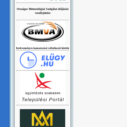
Országos Meteorológiai Szolgálat időjárási
veszélyjelzése
Kedvezményes kamatozású vállalkozói hitelek