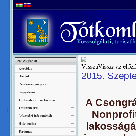
Navigáció
Vissza az előző
Kezdőlap
2015. Szep
Híreink
Rendezvénynaptár
Képgaléria
A Csongrá
Tótkomlós város fóruma
Tótkomlósról
Nonprofit
Lakossági információk
lakosságá
Helyi média
Turizmus