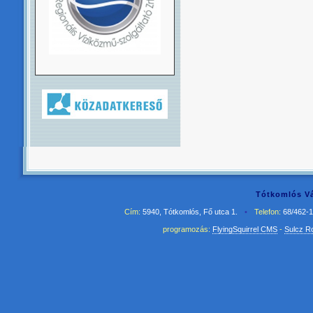
Tótkomlós Vá
Cím:
5940, Tótkomlós, Fő utca 1.
•
Telefon:
68/462-
programozás:
FlyingSquirrel CMS
-
Sulcz R