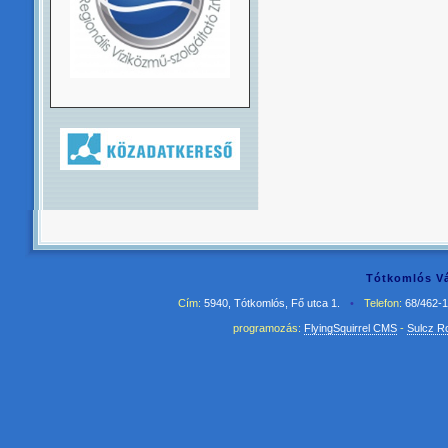
Tótkomlós Vá
Cím:
5940, Tótkomlós, Fő utca 1.
•
Telefon:
68/462-
programozás:
FlyingSquirrel CMS
-
Sulcz R