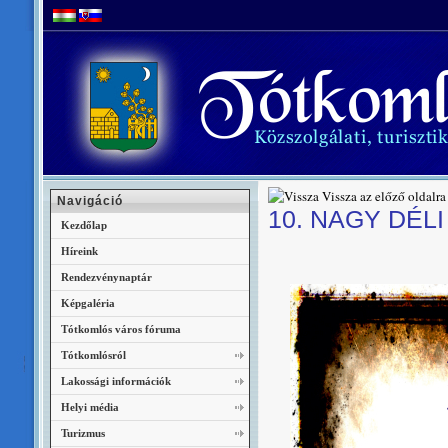
Vissza az előző oldalra
Navigáció
10. NAGY DÉL
Kezdőlap
Híreink
Rendezvénynaptár
Képgaléria
Tótkomlós város fóruma
Tótkomlósról
Lakossági információk
Helyi média
Turizmus