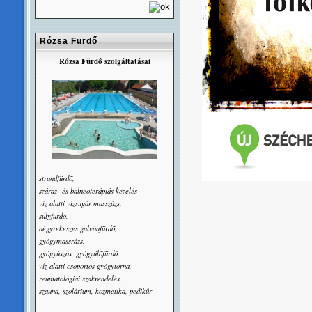
Rózsa Fürdő
Rózsa Fürdő szolgáltatásai
strandfürdõ,
száraz- és balneoterápiás kezelés
víz alatti vízsugár masszázs,
súlyfürdõ,
négyrekeszes galvánfürdõ,
gyógymasszázs,
gyógyúszás, gyógyülõfürdő,
víz alatti csoportos gyógytorna,
reumatológiai szakrendelés,
szauna, szolárium, kozmetika, pedikûr