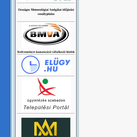
Országos Meteorológiai Szolgálat időjárási
veszélyjelzése
Kedvezményes kamatozású vállalkozói hitelek