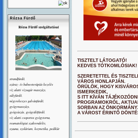
Rózsa Fürdő
Rózsa Fürdő szolgáltatásai
TISZTELT LÁTOGATÓ!
KEDVES TÓTKOMLÓSIAK!
SZERETETTEL ÉS TISZT
strandfürdõ,
VÁROS HONLAPJÁN.
száraz- és balneoterápiás kezelés
ÖRÜLÖK, HOGY KISVÁRO
víz alatti vízsugár masszázs,
ISMERKEDIK,
súlyfürdõ,
S ITT KÍVÁN TÁJÉKOZÓDN
négyrekeszes galvánfürdõ,
PROGRAMOKRÓL, AKTUAL
gyógymasszázs,
SORBAN AZ ÖNKORMÁNYZ
gyógyúszás, gyógyülõfürdő,
A VÁROST ÉRINTŐ DÖNTÉ
víz alatti csoportos gyógytorna,
reumatológiai szakrendelés,
szauna, szolárium, kozmetika, pedikûr