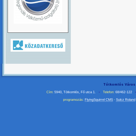
Tótkomlós Város 
Cím:
5940, Tótkomlós, Fő utca 1.
•
Telefon:
68/462-122
programozás:
FlyingSquirrel CMS
-
Sulcz Roland