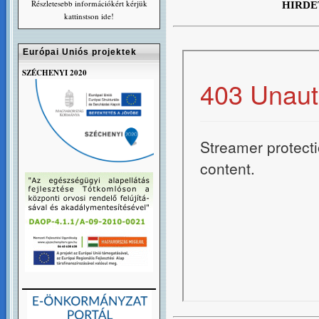
Részletesebb információkért kérjük
HIRD
kattinstson ide!
Európai Uniós projektek
SZÉCHENYI 2020