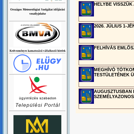
HELYBE VISSZÜK
Országos Meteorológiai Szolgálat időjárási
veszélyjelzése
2026. JÚLIUS 1-
FELHÍVÁS EMLŐS
Kedvezményes kamatozású vállalkozói hitelek
MEGHÍVÓ TÓTKO
TESTÜLETÉNEK 
AUGUSZTUSBAN É
SZEMÉLYAZONOS