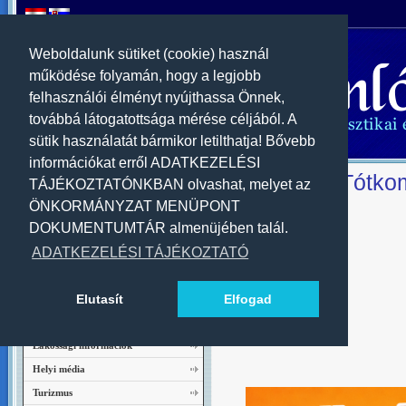
Weboldalunk sütiket (cookie) használ
működése folyamán, hogy a legjobb
felhasználói élményt nyújthassa Önnek,
továbbá látogatottsága mérése céljából. A
sütik használatát bármikor letilthatja! Bővebb
információkat erről ADATKEZELÉSI
Üdvözöljük Tótko
Navigáció
TÁJÉKOZTATÓNKBAN olvashat, melyet az
ÖNKORMÁNYZAT MENÜPONT
Kezdőlap
DOKUMENTUMTÁR almenüjében talál.
Híreink
ADATKEZELÉSI TÁJÉKOZTATÓ
Rendezvénynaptár
Képgaléria
Elutasít
Elfogad
Tótkomlós város fóruma
Tótkomlósról
Lakossági információk
Helyi média
Turizmus