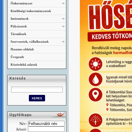
Önkormányzat
Kisebbségi önkormányzatok
Intézmények
Pályázatok
Társulások
Szervezetek, vállalkozások
Hasznos oldalak
Üvegzseb
Közérdekű adatok
Keresés
Ügyfélkapu
Név:
Jelszó: