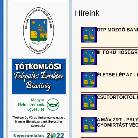
Híreink
OTP MOZGÓ BANK
III. FOKÚ HŐSÉG
ÉLETBE LÉP AZ I
CSÜTÖRTÖKTŐL 
"Tótkomlós Város Önkormányzatatát a
A MÁV ZRT. - PÁ
Magyar Élelmiszerbank Egyesület
GYOMIRTÁST VÉ
támogatja"